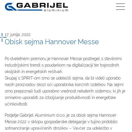
17. junija, 2022
Obisk sejma Hannover Messe
Po dveletnem premoru je Hannover Messe postregel s številnimi
industrijskimi trendi s poudarkom na digitalizaciji ter trajnostnih
okoljskih in energetskih rešitvah.
Skupaj s SPIRIT-om smo se udeležili sejma, da bi videli uporabo
naših proizvodov skozi oči uporabnika končnih izdelkov. Na sejmi
smo prepoznali tudi uporabno vrednost nekaterih sistemov, ki jih je
smiselno uporabiti za izboljšanje produktivnosti in energetske
učinkovitosti.
Podjetje Gabrijel Aluminium d.o.o. je za obisk sejma Hannover
Messe 2022 v sklopu gospodarske delegacije v tujino pridobilo
sofinanciranje upravičenih stroškov – Vavčer za udeležbo v