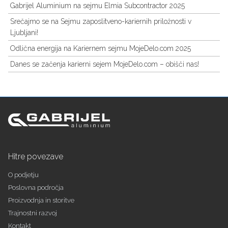
Gabrijel Aluminium na sejmu Elmia Subcontractor 2025
Srečajmo se na Sejmu zaposlitveno-kariernih priložnosti v
Ljubljani!
Odlična energija na Kariernem sejmu MojeDelo.com 2025
Danes se začenja karierni sejem MojeDelo.com – obišči nas!
Hitre povezave
O podjetju
Poslovna področja
Proizvodnja in storitve
Trajnostni razvoj
Kontakt