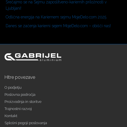
Srečajmo se na Sejmu zaposlitveno-kariernih priložnosti v
Ljubljani!
Odlična energija na Kariernem sejmu MojeDelo.com 2025
Danes se začenja karierni sejem MojeDelo.com – obišči nas!
Hitre povezave
O podjetju
Poslovna področja
Proizvodnja in storitve
Trajnostni razvoj
Kontakt
Splošni pogoji poslovanja