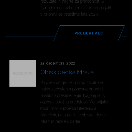
rezultate in načrte za prihodnost. S
trenutnim naložbenim ciklom in projekti
v pripravi se veselimo leta 2023.
PREBERI VEČ
22. decembra, 2022
Obisk dedka Mraza
Po dveh dolgih letih smo za otroke
naših zaposlenih ponovno pripravili
posebno presenečenje. Najprej so si
ogledali otroško predstavo Moj prijatelj,
dobri mož v izvedbi Gledališča
Smejček, nato pa jih je obiskal dedek
Mraz in razdelil darila.