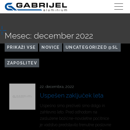
Mesec:
december 2022
PRIKAŽI VSE
NOVICE
UNCATEGORIZED @SL
ZAPOSLITEV
22. decembra, 2022
Uspešen zaključek leta
Uspešno smo preživeli smo dolgo in
zahtevno leto. Pred odhodom na
zaslužene božične-novoletne počitnice
je vodstvo predstavilo trenutne poslovne